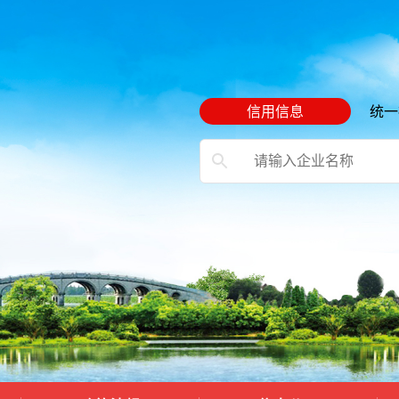
信用信息
统一
）