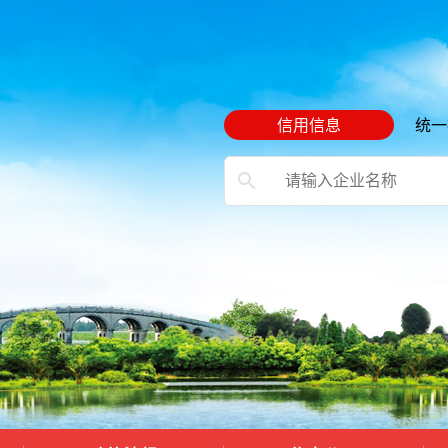
信用信息
统一
）