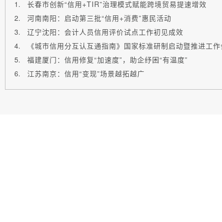
长春市创新“信用+TIR”治理模式赋能跨境贸易提速增效
河南南阳：启动第三批“信用+消费”惠民活动
辽宁沈阳：会计人员信用评价试点工作初见成效
《城市信用分互认互通指南》国家标准研制启动暨推进工作
福建厦门：信用修复“加速度”，助企纾困“有温度”
江苏南京：信用“变现”场景越拓越广