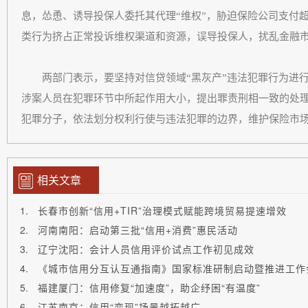
息，怂恿、诱导投保人委托其代理“维权”，胁迫保险公司支付
类行为挤占正常投诉维权渠道和资源，误导投保人，扰乱金融
两部门表示，要坚持对信贷领域“黑灰产”违法犯罪行为进行
涉案人员在犯罪环节中所起作用大小，提出罪责刑相一致的处理
犯罪分子，依法划分权利行使与违法犯罪的边界，维护保险市
相关文章
长春市创新“信用+TIR”治理模式赋能跨境贸易提速增效
河南南阳：启动第三批“信用+消费”惠民活动
辽宁沈阳：会计人员信用评价试点工作初见成效
《城市信用分互认互通指南》国家标准研制启动暨推进工作
福建厦门：信用修复“加速度”，助企纾困“有温度”
江苏南京：信用“变现”场景越拓越广