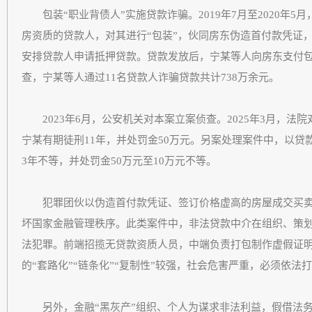
包装“职业背债人”实施贷款诈骗。2019年7月至2020年
房资质的贷款人，对其进行“包装”，伙同房东伪造首付款凭证
安排贷款人申请抵押贷款。贷款发放后，宁某等人向房东支付
查，宁某等人通过11名贷款人诈骗贷款共计738万余元。
2023年6月，公安机关对本案立案侦查。2025年3月，法
宁某有期徒刑11年，并处罚金50万元。另案处理案件中，以贷
3年不等，并处罚金50万元至10万元不等。
犯罪团伙以伪造首付款凭证、签订价格虚高的房屋成交买卖
坏国家金融管理秩序。此类案件中，非法贷款中介在组织、策
法犯罪。前端招揽无贷款资质人员，中端负责打包制作虚假证
的“套路化”“链条化”“复制性”较强，社会危害严重，必须依法
另外，金融“黑灰产”组织、个人为谋求非法利益，假借法务