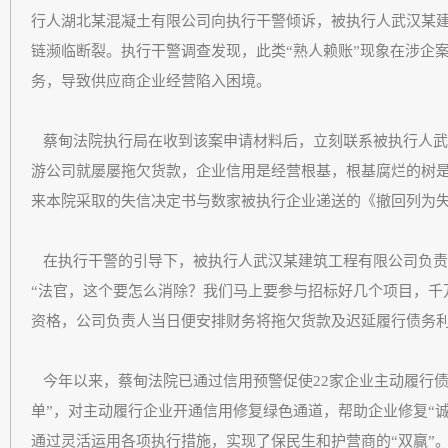
行人湖北某混凝土有限公司向执行干警倾诉，被执行人武汉某
链濒临断裂。执行干警调查发现，此类“熟人赖账”现象在涉企
务，导致供应商企业经营陷入困境。
蔡甸法院执行局在收到该案申请材料后，立刻联系被执行人武
游公司就屡屡拖欠货款，企业信用是经营根基，根基腐烂的树是
来本院采取的失信决定书与数家被执行企业递送的《撤回列为
在执行干警的引导下，被执行人武汉某建筑工程有限公司负责
“法官，这个要怎么消除？我们马上要参与招标好几个项目，千
资格，公司负责人当日便安排财务将拖欠货款及迟延履行债务
今年以来，蔡甸法院已通过信用预警促使22家企业主动履行债务
单”，对主动履行企业开通信用修复绿色通道，帮助企业修复“诚
通过灵活运用各项执行措施，实现了保民生和护营商的“双赢”