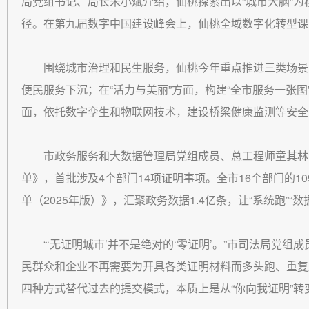
局党组书记、局长朱小斌介绍，仙桃探索出以“城市大脑”为核
径。在第九届数字中国建设峰会上，仙桃全域数字化转型课
围绕城市治理和民生服务，仙桃今年重点推进三类场景
便民服务下沉；在“活力与美丽”方面，构建“全市服务一张图
面，依托数字孪生和物联网技术，建设桥梁健康监测等安全治
市政务服务和大数据管理局党组成员、总工程师童其林
单》，首批涉及4个部门14项证明事项。全市16个部门的
单（2025年版）》，汇聚政务数据1.4亿条，让“系统跑”“数据
“‘无证明城市’并不是绝对的‘零证明’。”市司法局党
民群众和企业不再需要为开具各类证明材料而多头跑、重复
四种方式替代过去的提交模式，本质上是从“你向我证明”转变