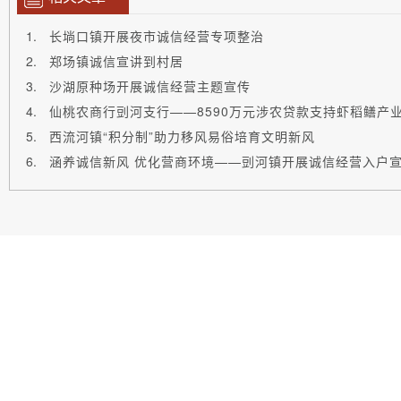
长埫口镇开展夜市诚信经营专项整治
郑场镇诚信宣讲到村居
沙湖原种场开展诚信经营主题宣传
仙桃农商行剅河支行——8590万元涉农贷款支持虾稻鳝产
西流河镇“积分制”助力移风易俗培育文明新风
涵养诚信新风 优化营商环境——剅河镇开展诚信经营入户