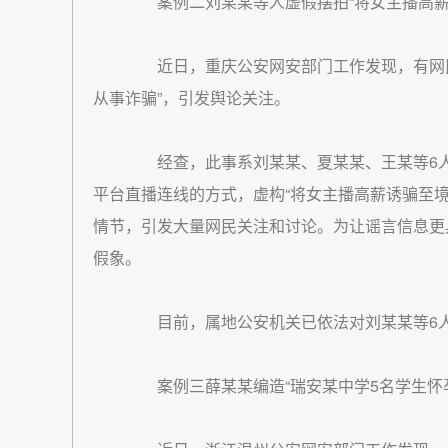
案例二刘某某等人虚假摆拍“将女主播高薪
近日，重庆公安网安部门工作发现，有网民
从事诈骗”，引发舆论关注。
经查，此事系刘某某、夏某某、王某等6人
平台直播连线的方式，虚构“将女主播高薪诱骗至境外
情节，引发大量网民关注和讨论。为让谣言信息更
假象。
目前，属地公安机关已依法对刘某某等6人
案例三薛某某编造“瑞安某中学5名学生怀孕