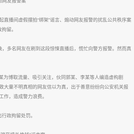
动网友报警案
直播间虚假摆拍“绑架”谣言、煽动网友报警的扰乱公共秩序案
政拘留。
晚，多名网友在刷到这段惊悚直播后，慌忙向警方报警。然而真
彭某为博取流量、吸引关注，伙同郭某、李某等人编造虚构剧
致大量不明真相的网友信以为真，出于善意纷纷向公安机关报
工作，造成警力浪费。
行政拘留处罚。