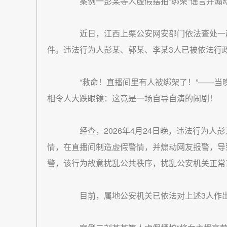
案例一彭某等人虚假摆拍“绑架”谣言并煽
近日，江西上栗公安网安部门依法查处一起
件。违法行为人彭某、郭某、李某3人已被依法行
“救命！直播间里有人被绑架了！”——当
相令人大跌眼镜：这竟是一场自导自演的闹剧！
经查，2026年4月24日晚，违法行为人
情，在直播间制造虚假警情，并煽动网友报警，导
警，该行为故意扰乱公共秩序，扰乱公安机关正常
目前，属地公安机关已依法对上述3人作出