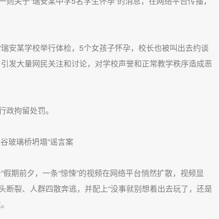
关于“瑞安某中学5名学生怀孕”的消息，在网络平台传播，
瑞安某学校举行体检，5个女孩子怀孕，校长也被叫出去约谈
，引发大量网民关注和讨论，对学校声誉和正常教学秩序造成恶
行政拘留处罚。
谷玻璃桥坍塌”谣言案
假期前夕，一条“惊悚”的视频在网络平台悄然扩散，视频显
头断裂、人群四散奔逃，并配上“没事就别想着出去玩了，还是
注。