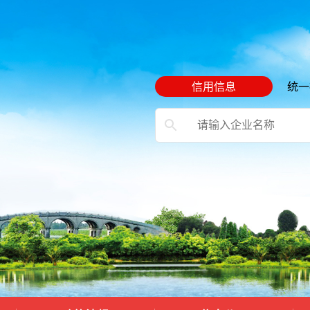
信用信息
统一
）