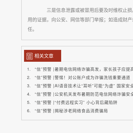
三是信息泄露或被冒用后要及时维权止损。
用的证据，向公安、网信等部门举报；如造成财产
任。
相关文章
“信”预警 |暑期电信网络诈骗高发，家长孩子应提
“信”预警 |警惕！对公账户成为诈骗洗钱重要通道
“信”预警 |AI语音技术让“耳听”可能“为虚” 国家
“信”预警 |公安机关发布暑期防范电信网络诈骗安
“信”预警 |“付费远程实习” 小心背后藏陷阱
“信”预警 |揭秘涉老网络食品消费骗局