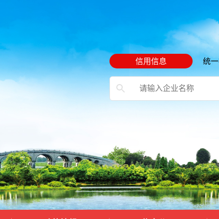
信用信息
统一
）