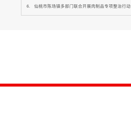
仙桃市陈场镇多部门联合开展肉制品专项整治行动
主办单位：仙桃市
技术支