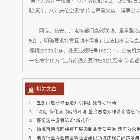
“男子九寨沟一夜被宰10万”等虚假信息，蹭炒假
院遇冷、八万床位空置”的传言严重失实，误导公
网信、公安、广电等部门高效联动、重拳整治
知》，明确要求打赏互动不得含有违法和不良信息。
视频23000余条、处置违规账号100余个。公安
一夜被宰10万”“江苏南通大葱种植地免费拿”等
相关文章
五部门启动整治婚介机构乱象专项行动
“清朗·优化营商网络环境 整治恶意炒作涉企信息
警惕这些虚假诉讼“新花样”
仙桃市沔城回族镇开展肉制品专项整治 筑牢群众
地方行业协会商会等社会组织领域违规违纪违法典