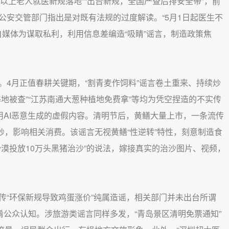
0岁以上老人就医新规落地”“出台新规，全国严查后排安全带”，前
公安交管部门指出是对既有法规的过度解读。“5月1日起医生不
自媒体为谋取私利，利用信息差编造“吸睛”谣言，制造政策焦
。4月正值春耕关键期，“割青麦作饲料”谣言卷土重来、持续炒
地被查”“江苏南通大葱种植地免费拿”等均为凭空捏造的不实传
用AI恶意生成的虚假内容。清明节后，黄鳝大量上市，一条流传
翻炒，影响相关消费。该谣言无视黄鳝“
性逆转
”特性，刻意制造食
沙漠投放10万头黑猪治沙”的说法，嫁接真实的治沙图片、视频，
传“环保新规导致鸡蛋涨价”纯属造谣，相关部门并未出台所谓
淆公众认知。涉旅游类谣言同样多发，“青岛景区清明免票通知”