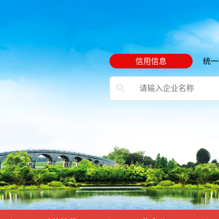
信用信息
统一
）