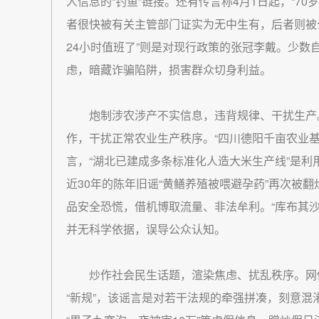
人信息的“钓鱼”链接。还有传言称4月1日起，“7
者很快被有关主管部门证实为无中生有，后者则被
24小时值班了”则是对现行政策的张冠李戴。少数
虑，暗藏诈骗陷阱，损害群众切身利益。
炮制涉农涉产不实信息，违背规律、干扰生产
作，干扰正常农业生产秩序。“四川德阳千亩农业基
言，“湖北已建成多条标准化人造大米生产线”是利
近30年的陈年旧谣“黄鳝养殖被喂避孕药”再次被
品安全恐慌，借机博取流量、非法牟利。“
库布其
并无科学依据，误导公众认知。
炒作社会民生话题，渲染焦虑、扰乱秩序。网
“新规”，该谣言是对若干法规的牵强拼凑，刻意混