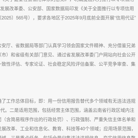
国家发展改革委、公安部、国家数据局印发《关于全面推行以专项信用
25〕565号），要求各地区于2025年9月底前全面开展“信用代证”
安厅、省数据局等部门认真学习领会国家文件精神、充分借鉴兄弟
（市）和省级有关部门意见、通过省发展改革委门户网站向社会公开
一致性评估、专家论证、社会稳定风险评估备案、公平竞争审查、集
了工作总体目标，即：用一份信用报告替代多个领域有无违法违规
现替代。二是适用范围，包括经营主体范围，涵盖云南省行政区域内注
罚（含简易程序作出的行政处罚）、行政强制、严重失信主体名单和
展改革、工业和信息化、教育、科技等40个领域；应用场景范围，
领域。三是重点任务，包括全量归集违法违规信息，夯实信用信息数