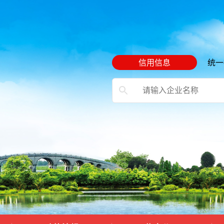
信用信息
统一
）