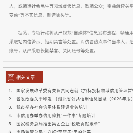
人，或编造社会民生等领域虚假信息，欺骗公众；歪曲解读关乎
变动”等不实信息，制造噱头等。
据悉，专项行动将从严规范“自媒体”信息发布流程，畅通用
采取站内信警示、短期禁言等处置。对仿冒热点事件当事人，
账号，从严采取长期禁言、关闭账号等处置。
相关文章
国家发展改革委有关负责同志就《招标投标领域信用管理暂
省发改委关于印发 《湖北省公共信用信息目录（2026年版
我市举办社会信用体系建设业务培训
市信用办举办信用修复“一件事”专题培训
国家税务总局推出集团企业“税收贡献账单”
市场监管总局：守好“菜篮子”里的公平